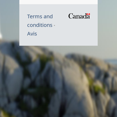
Terms and
/
conditions
Symbole
Avis
du
gouvernem
du
Canada