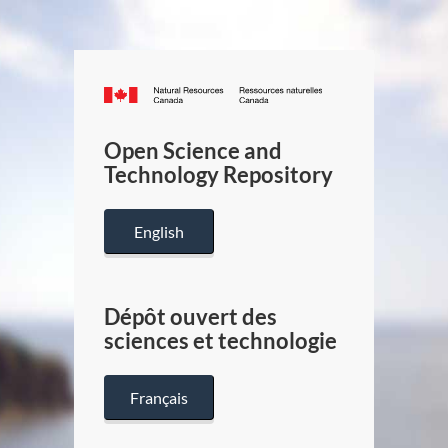
Canada.ca
/
Gouverneme
Open Science and
du
Technology Repository
Canada
English
Dépôt ouvert des
sciences et technologie
Français