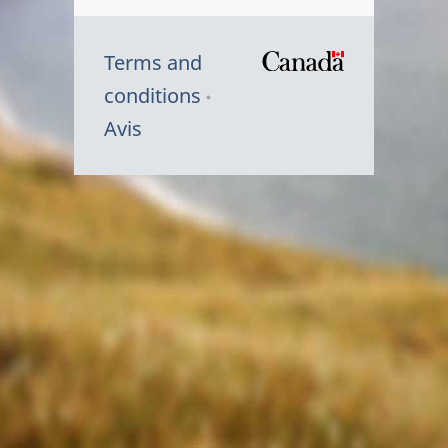
Terms and
/
conditions
Symbole
Avis
du
gouvernem
du
Canada