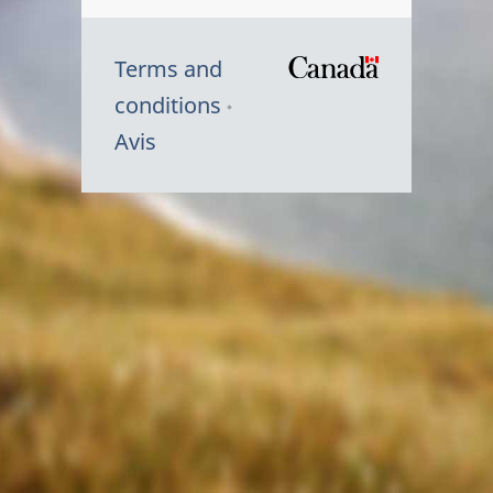
Terms and
/
conditions
Symbole
Avis
du
gouvernem
du
Canada