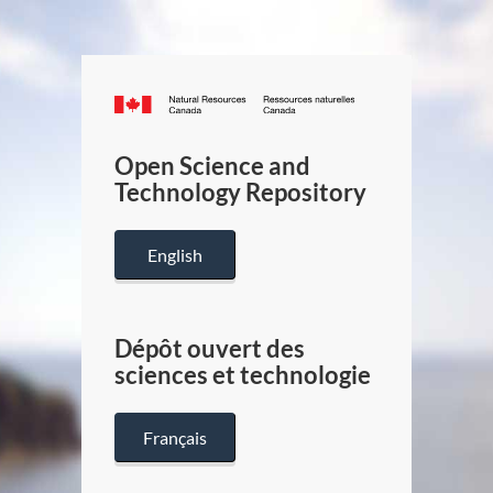
Canada.ca
/
Gouverneme
Open Science and
du
Technology Repository
Canada
English
Dépôt ouvert des
sciences et technologie
Français