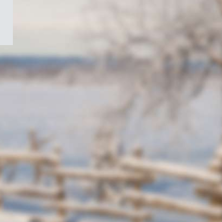
/
Symbole
du
gouvernement
du
Canada