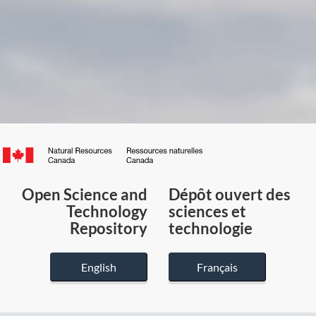
Canada.ca
/
Gouvernement
Open Science and
Dépôt ouvert des
du
Technology
sciences et
Canada
Repository
technologie
English
Français