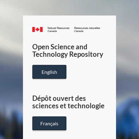
Canada.ca
/
Gouverneme
Open Science and
du
Technology Repository
Canada
English
Dépôt ouvert des
sciences et technologie
Français