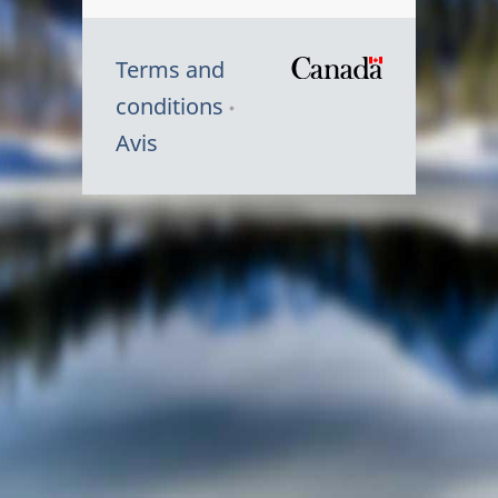
Terms and
/
conditions
Symbole
Avis
du
gouvernem
du
Canada