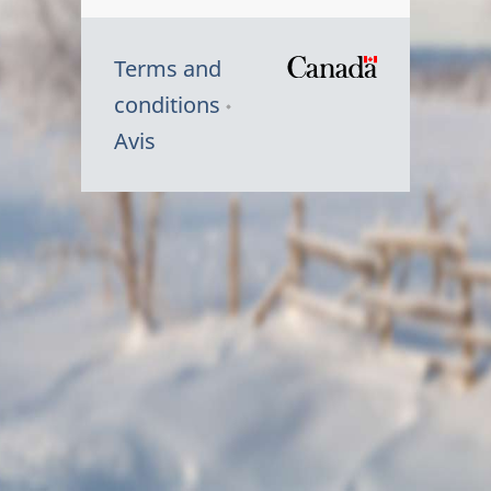
Terms and
/
conditions
Symbole
Avis
du
gouvernem
du
Canada