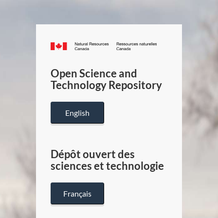
Canada.ca
/
Gouverneme
Open Science and
du
Technology Repository
Canada
English
Dépôt ouvert des
sciences et technologie
Français