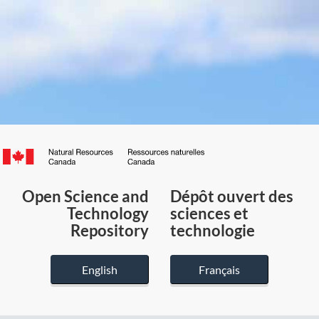
Canada.ca
/
Gouvernement
Open Science and
Dépôt ouvert des
du
Technology
sciences et
Canada
Repository
technologie
English
Français