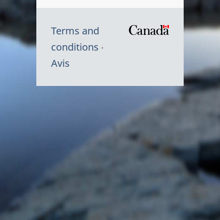
Terms and
/
conditions
Symbole
Avis
du
gouvernem
du
Canada