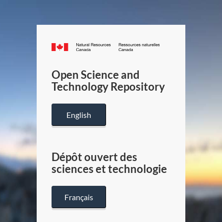
Canada.ca
/
Gouverneme
Open Science and
du
Technology Repository
Canada
English
Dépôt ouvert des
sciences et technologie
Français