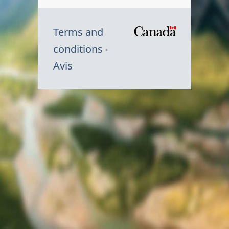
Terms and
/
conditions
Symbole
Avis
du
gouvernem
du
Canada