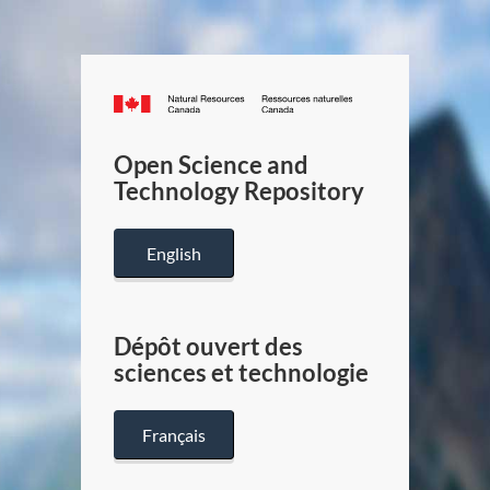
Canada.ca
/
Gouverneme
Open Science and
du
Technology Repository
Canada
English
Dépôt ouvert des
sciences et technologie
Français