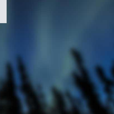
/
Symbole
du
gouvernement
du
Canada