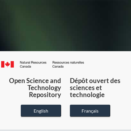
Canada.ca
/
Gouvernement
Open Science and
Dépôt ouvert des
du
Technology
sciences et
Canada
Repository
technologie
English
Français