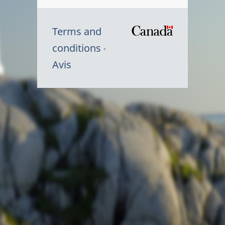
Terms and
/
conditions
Symbole
Avis
du
gouvernem
du
Canada