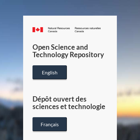
Canada.ca
/
Gouverneme
Open Science and
du
Technology Repository
Canada
English
Dépôt ouvert des
sciences et technologie
Français