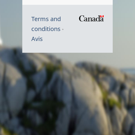
Terms and
/
conditions
Symbole
Avis
du
gouvernem
du
Canada