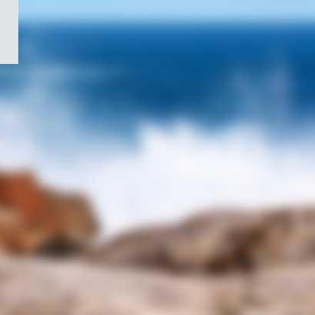
/
Symbole
du
gouvernement
du
Canada