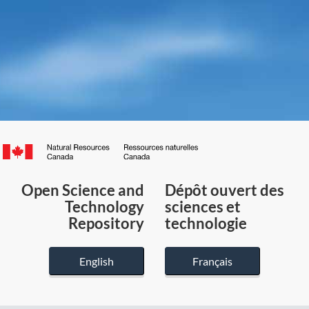
Canada.ca
/
Gouvernement
Open Science and
Dépôt ouvert des
du
Technology
sciences et
Canada
Repository
technologie
English
Français