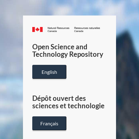
Canada.ca
/
Gouverneme
Open Science and
du
Technology Repository
Canada
English
Dépôt ouvert des
sciences et technologie
Français