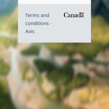
Terms and
/
conditions
Symbole
Avis
du
gouvernem
du
Canada