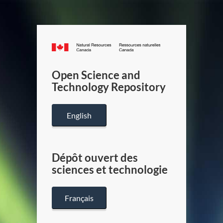
Canada.ca
/
Gouverneme
Open Science and
du
Technology Repository
Canada
English
Dépôt ouvert des
sciences et technologie
Français