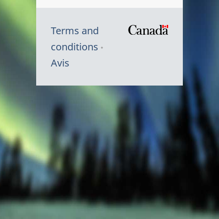
Terms and
/
conditions
Symbole
Avis
du
gouvernem
du
Canada