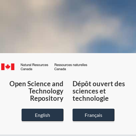
Canada.ca
/
Gouvernement
Open Science and
Dépôt ouvert des
du
Technology
sciences et
Canada
Repository
technologie
English
Français