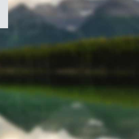
/
Symbole
du
gouvernement
du
Canada