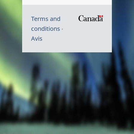
Terms and
/
conditions
Symbole
Avis
du
gouvernem
du
Canada