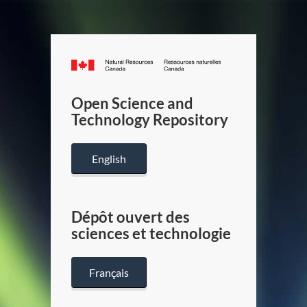
Canada.ca
/
Gouverneme
Open Science and
du
Technology Repository
Canada
English
Dépôt ouvert des
sciences et technologie
Français