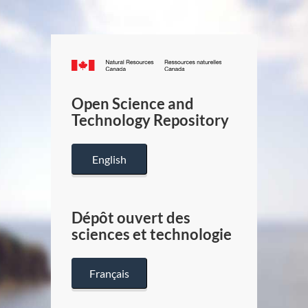
Canada.ca
/
Gouverneme
Open Science and
du
Technology Repository
Canada
English
Dépôt ouvert des
sciences et technologie
Français