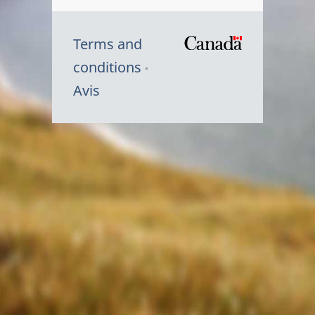
Terms and
/
conditions
Symbole
Avis
du
gouvernem
du
Canada