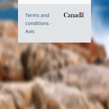
Terms and
/
conditions
Symbole
Avis
du
gouvernem
du
Canada