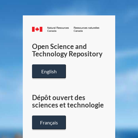
Canada.ca
/
Gouverneme
Open Science and
du
Technology Repository
Canada
English
Dépôt ouvert des
sciences et technologie
Français