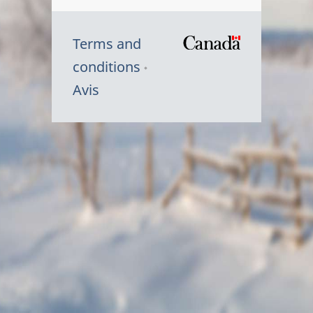
Terms and
/
conditions
Symbole
Avis
du
gouvernem
du
Canada