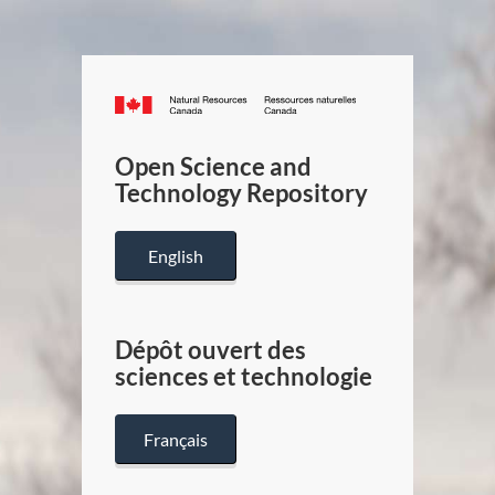
Canada.ca
/
Gouverneme
Open Science and
du
Technology Repository
Canada
English
Dépôt ouvert des
sciences et technologie
Français