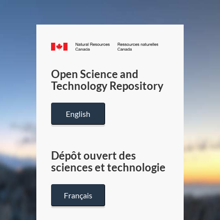
Canada.ca
/
Gouverneme
Open Science and
du
Technology Repository
Canada
English
Dépôt ouvert des
sciences et technologie
Français