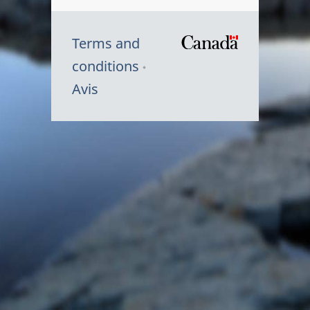
Terms and
/
conditions
Symbole
Avis
du
gouvernem
du
Canada