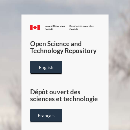
Canada.ca
/
Gouverneme
Open Science and
du
Technology Repository
Canada
English
Dépôt ouvert des
sciences et technologie
Français