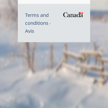
Terms and
/
conditions
Symbole
Avis
du
gouvernem
du
Canada