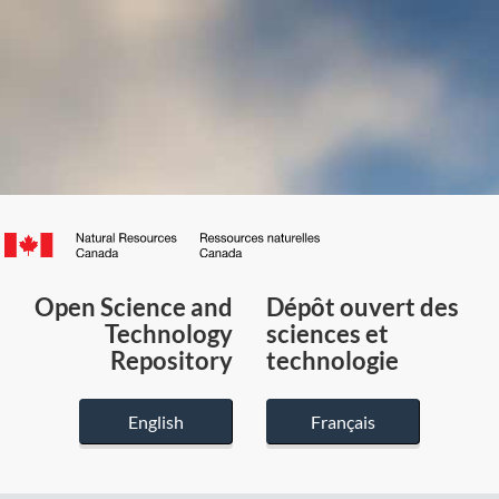
Canada.ca
/
Gouvernement
Open Science and
Dépôt ouvert des
du
Technology
sciences et
Canada
Repository
technologie
English
Français