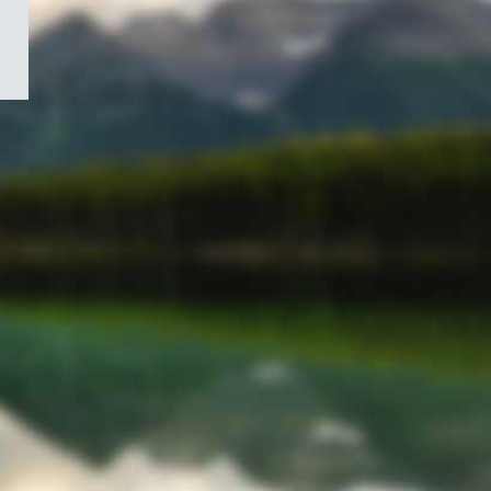
/
Symbole
du
gouvernement
du
Canada