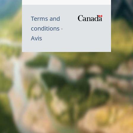
Terms and
/
conditions
Symbole
Avis
du
gouvernem
du
Canada