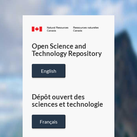
Canada.ca
/
Gouverneme
Open Science and
du
Technology Repository
Canada
English
Dépôt ouvert des
sciences et technologie
Français