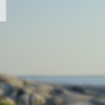
/
Symbole
du
gouvernement
du
Canada