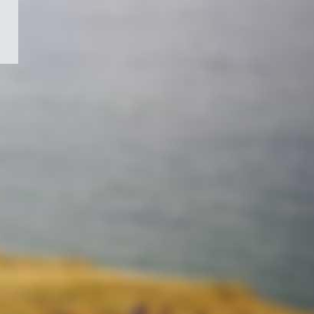
/
Symbole
du
gouvernement
du
Canada