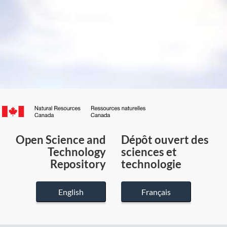
Canada.ca
/
Gouvernement
Open Science and
Dépôt ouvert des
du
Technology
sciences et
Canada
Repository
technologie
English
Français