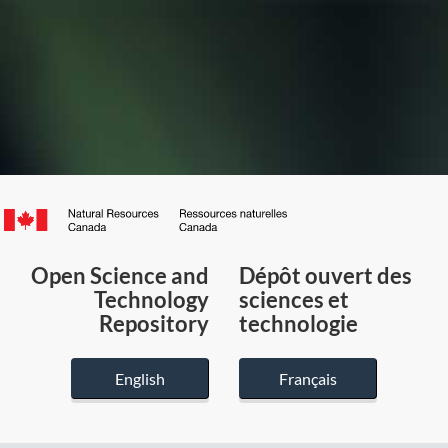
Canada.ca
/
Gouvernement
Open Science and
Dépôt ouvert des
du
Technology
sciences et
Canada
Repository
technologie
English
Français