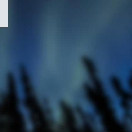
/
Symbole
du
gouvernement
du
Canada