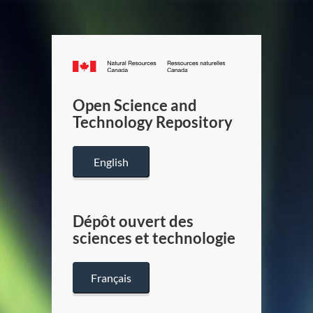
Canada.ca
/
Gouverneme
Open Science and
du
Technology Repository
Canada
English
Dépôt ouvert des
sciences et technologie
Français