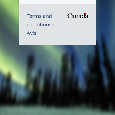
Terms and
/
conditions
Symbole
Avis
du
gouvernem
du
Canada