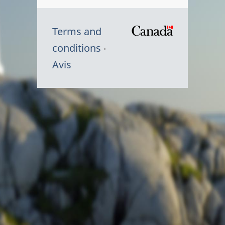
Terms and
/
conditions
Symbole
Avis
du
gouvernem
du
Canada