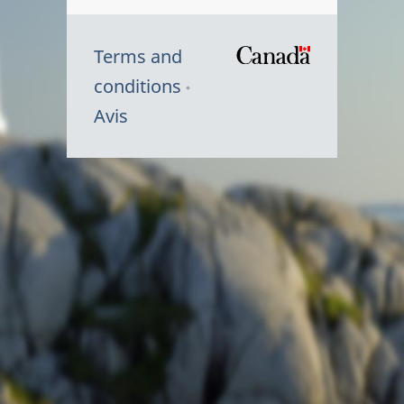
Terms and
/
conditions
Symbole
Avis
du
gouvernem
du
Canada