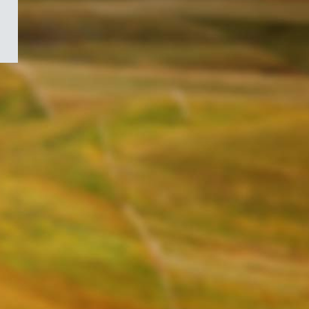
/
Symbole
du
gouvernement
du
Canada