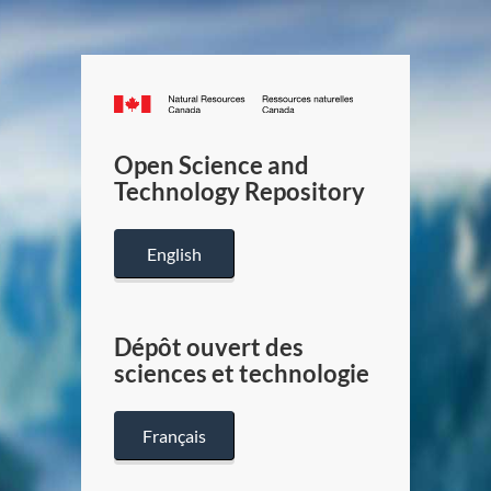
Canada.ca
/
Gouverneme
Open Science and
du
Technology Repository
Canada
English
Dépôt ouvert des
sciences et technologie
Français