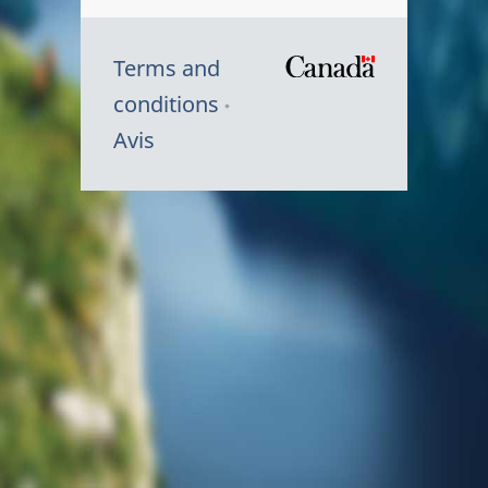
Terms and
/
conditions
Symbole
Avis
du
gouvernem
du
Canada