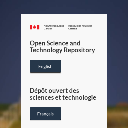
Canada.ca
/
Gouverneme
Open Science and
du
Technology Repository
Canada
English
Dépôt ouvert des
sciences et technologie
Français