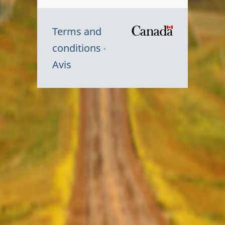
Terms and
/
conditions
Symbole
Avis
du
gouvernem
du
Canada