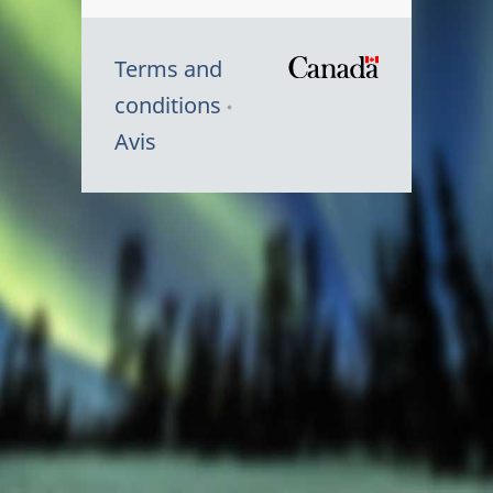
Terms and
/
conditions
Symbole
Avis
du
gouvernem
du
Canada