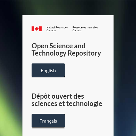
Canada.ca
/
Gouverneme
Open Science and
du
Technology Repository
Canada
English
Dépôt ouvert des
sciences et technologie
Français