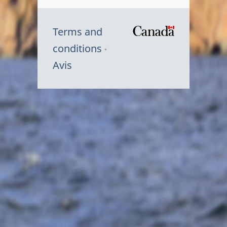
Terms and
/
conditions
Symbole
Avis
du
gouvernem
du
Canada