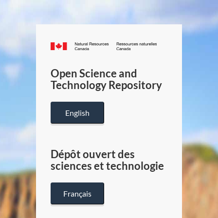
Canada.ca
/
Gouverneme
Open Science and
du
Technology Repository
Canada
English
Dépôt ouvert des
sciences et technologie
Français