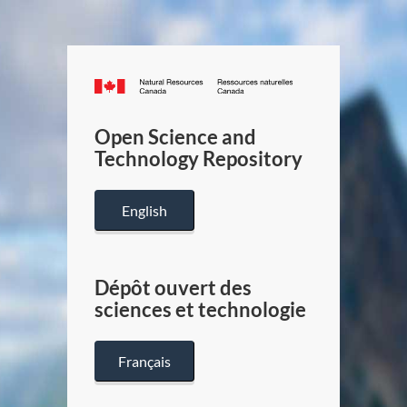
Canada.ca
/
Gouverneme
Open Science and
du
Technology Repository
Canada
English
Dépôt ouvert des
sciences et technologie
Français