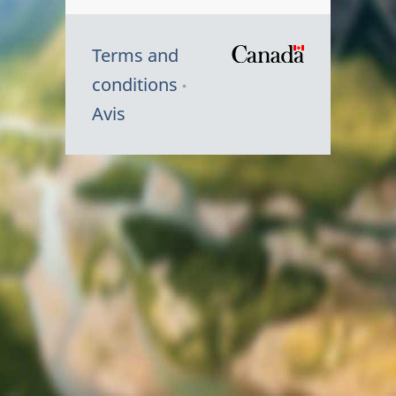
Terms and
/
conditions
Symbole
Avis
du
gouvernem
du
Canada