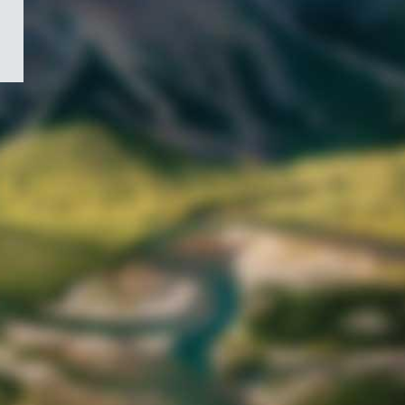
/
Symbole
du
gouvernement
du
Canada