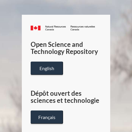
Canada.ca
/
Gouverneme
Open Science and
du
Technology Repository
Canada
English
Dépôt ouvert des
sciences et technologie
Français