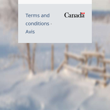
Terms and
/
conditions
Symbole
Avis
du
gouvernem
du
Canada