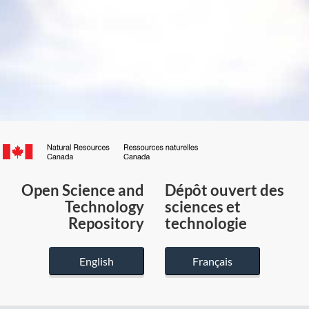
Canada.ca
/
Gouvernement
Open Science and
Dépôt ouvert des
du
Technology
sciences et
Canada
Repository
technologie
English
Français