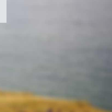
/
Symbole
du
gouvernement
du
Canada