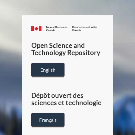
Canada.ca
/
Gouverneme
Open Science and
du
Technology Repository
Canada
English
Dépôt ouvert des
sciences et technologie
Français