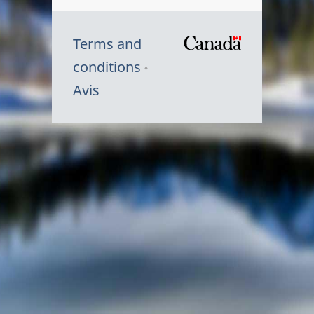
Terms and
/
conditions
Symbole
Avis
du
gouvernem
du
Canada