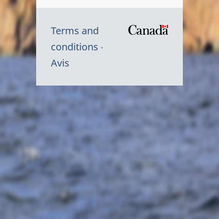
Terms and
/
conditions
Symbole
Avis
du
gouvernem
du
Canada