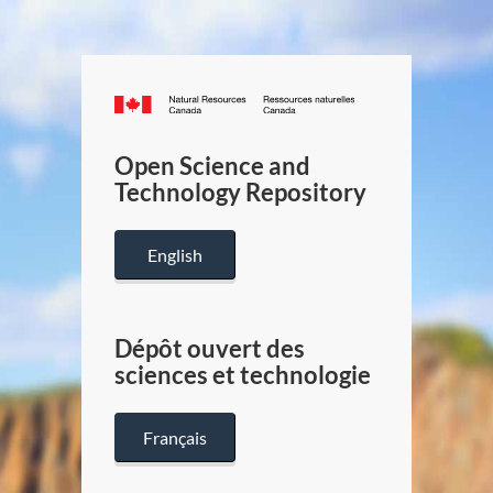
Canada.ca
/
Gouverneme
Open Science and
du
Technology Repository
Canada
English
Dépôt ouvert des
sciences et technologie
Français