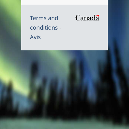
Terms and
/
conditions
Symbole
Avis
du
gouvernem
du
Canada