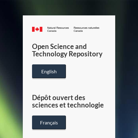
Canada.ca
/
Gouverneme
Open Science and
du
Technology Repository
Canada
English
Dépôt ouvert des
sciences et technologie
Français