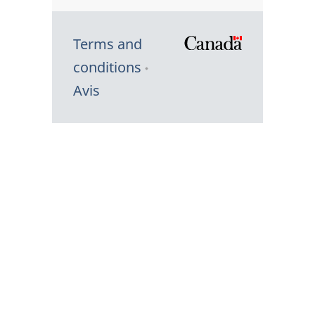
Terms and
/
conditions
Symbole
Avis
du
gouvernem
du
Canada