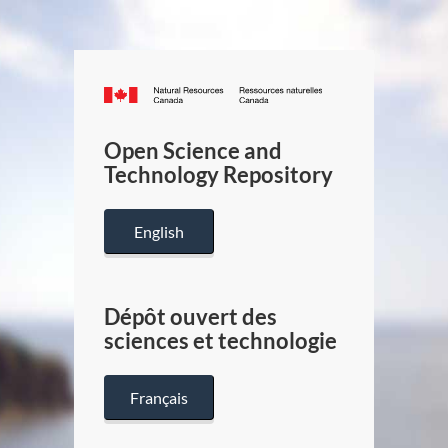
Canada.ca
/
Gouverneme
Open Science and
du
Technology Repository
Canada
English
Dépôt ouvert des
sciences et technologie
Français