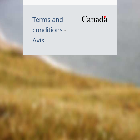
Terms and
/
conditions
Symbole
Avis
du
gouvernem
du
Canada