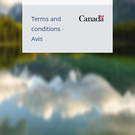
Terms and
/
conditions
Symbole
Avis
du
gouvernem
du
Canada