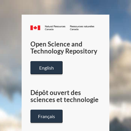
Canada.ca
/
Gouverneme
Open Science and
du
Technology Repository
Canada
English
Dépôt ouvert des
sciences et technologie
Français