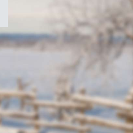
/
Symbole
du
gouvernement
du
Canada