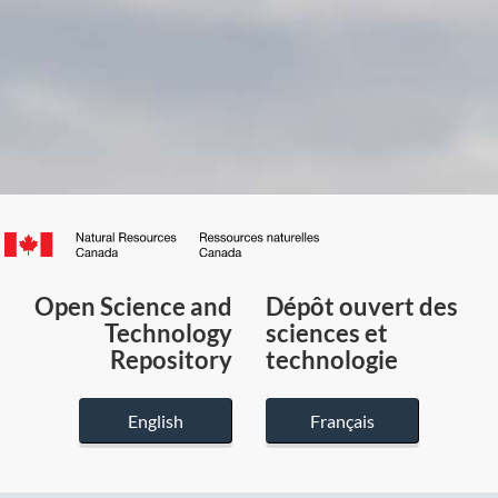
Canada.ca
/
Gouvernement
Open Science and
Dépôt ouvert des
du
Technology
sciences et
Canada
Repository
technologie
English
Français