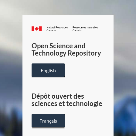
Canada.ca
/
Gouverneme
Open Science and
du
Technology Repository
Canada
English
Dépôt ouvert des
sciences et technologie
Français