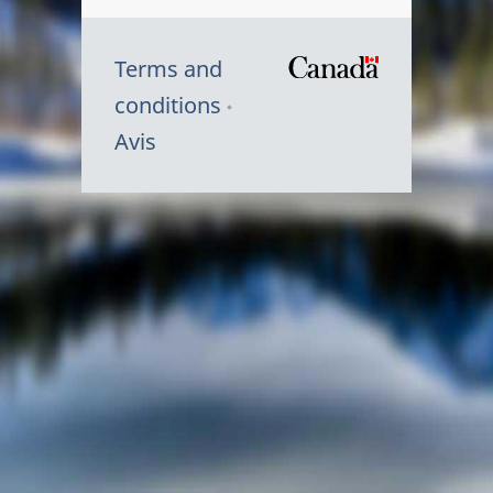
Terms and
/
conditions
Symbole
Avis
du
gouvernem
du
Canada