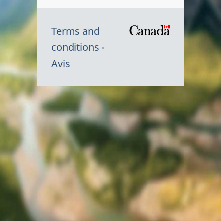
Terms and
/
conditions
Symbole
Avis
du
gouvernem
du
Canada