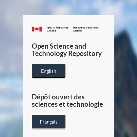
Canada.ca
/
Gouverneme
Open Science and
du
Technology Repository
Canada
English
Dépôt ouvert des
sciences et technologie
Français