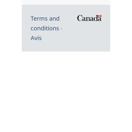
Terms and
/
conditions
Symbole
Avis
du
gouvernem
du
Canada